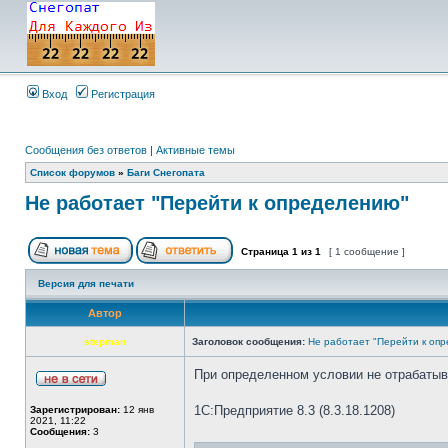
Вход
Регистрация
Сообщения без ответов
|
Активные темы
Список форумов
»
Баги Снегопата
Не работает "Перейти к определению"
Страница
1
из
1
[ 1 сообщение ]
Версия для печати
Автор
stepman
Заголовок сообщения:
Не работает "Перейти к оп
При определенном условии не отрабатыв
1С:Предприятие 8.3 (8.3.18.1208)
Зарегистрирован:
12 янв
2021, 11:22
Сообщения:
3