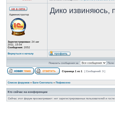
Дико извиняюсь, 
Администратор
Зарегистрирован:
24 авг
2011, 15:04
Сообщения:
2052
Вернуться к началу
Показать сообщения за:
Поле 
Страница
1
из
1
[ Сообщений: 3 ]
Список форумов
»
Баги Снегопата
»
Пофиксено
Кто сейчас на конференции
Сейчас этот форум просматривают: нет зарегистрированных пользователей и гости: