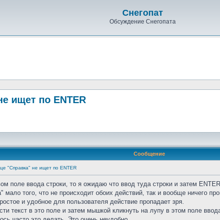
Снегопат
Обсуждение Снегопата
 не ищет по ENTER
Сообщение
ице "Справка" не ищет по ENTER
ом поле ввода строки, то я ожидаю что ввод туда строки и затем ENTER
а" мало того, что не происходит обоих действий, так и вообще ничего п
простое и удобное для пользователя действие пропадает зря.
сти текст в это поле и затем мышкой кликнуть на лупу в этом поле ввод
ось часто это делать. Это очень неудобно.