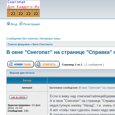
Вход
Регистрация
Сообщения без ответов
|
Активные темы
Список форумов
»
Баги Снегопата
В окне "Снегопат" на странице "Справка"
Страница
1
из
1
[ 1 сообщение ]
Версия для печати
Автор
tormozit
Заголовок сообщения:
В окне "Снегопат" на стран
Если я вижу над списком/таблицей/дерев
А в окне "Снегопат" на странице "Справк
недоступную кнопку "Назад", т.е. очень 
Зарегистрирован:
13 фев
2012, 21:15
А вот чтобы таки сделать поиск надо вве
Сообщения:
190
В процессе разработки плагина приходил