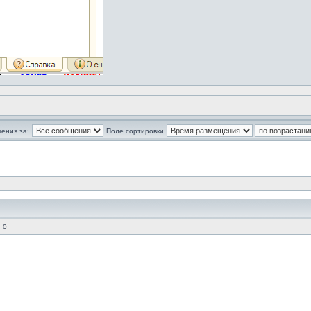
ения за:
Поле сортировки
 0