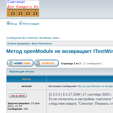
Вход
Регистрация
Сообщения без ответов
|
Активные темы
Список форумов
»
Баги Снегопата
Метод openModule не возвращает ITextW
Страница
1
из
1
[ 1 сообщение ]
Версия для печати
Автор
tormozit
Заголовок сообщения:
Метод openModule не возвр
[2.2.0.3 | 8.3.17.1549 | 17 сентября 2020 г.
Если отключить в настройках снегопата "
следствие макрос "Снегопат::Показать сп
Зарегистрирован:
13 фев
2012, 21:15
Сообщения:
190