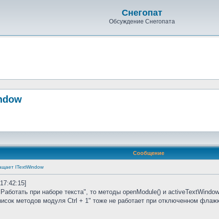
Снегопат
Обсуждение Снегопата
indow
Сообщение
ащает ITextWindow
 17:42:15]
Работать при наборе текста", то методы openModule() и activeTextWindo
исок методов модуля Ctrl + 1" тоже не работает при отключенном флажке