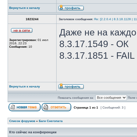
Вернуться к началу
1823244
Заголовок сообщения:
Re: [2.2.0.4 | 8.3.18.1128 | 
Даже не на каждо
Зарегистрирован:
01 июл
8.3.17.1549 - ОК
2016, 22:23
Сообщения:
10
8.3.17.1851 - FAIL
Вернуться к началу
Показать сообщения за:
Поле 
Страница
1
из
1
[ Сообщений: 3 ]
Список форумов
»
Баги Снегопата
Кто сейчас на конференции