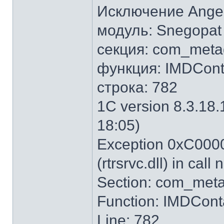
Исключение Angel
модуль: Snegopat
секция: com_meta
функция: IMDCont
строка: 782
1C version 8.3.18.
18:05)
Exception 0xC000
(rtrsrvc.dll) in ca
Section: com_meta
Function: IMDCon
Line: 782