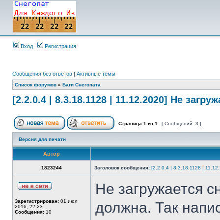
Вход
Регистрация
Сообщения без ответов
|
Активные темы
Список форумов
»
Баги Снегопата
[2.2.0.4 | 8.3.18.1128 | 11.12.2020] Не загру
Страница
1
из
1
[ Сообщений: 3 ]
Версия для печати
Автор
1823244
Заголовок сообщения:
[2.2.0.4 | 8.3.18.1128 | 11.1
Не загружается сн
Зарегистрирован:
01 июл
должна. Так напи
2016, 22:23
Сообщения:
10